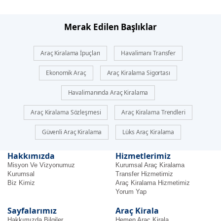
içerikleri
derleyip
bloglarımızda
Merak Edilen Başlıklar
sunuyoruz.
Her
Araç Kiralama İpuçları
Havalimanı Transfer
blog
yazımızda,
Ekonomik Araç
Araç Kiralama Sigortası
sektör
Havalimanında Araç Kiralama
trendlerinden
ipuçlarına,
Araç Kiralama Sözleşmesi
Araç Kiralama Trendleri
en
yeni
Güvenli Araç Kiralama
Lüks Araç Kiralama
kampanyalardan
ilham
Hakkımızda
Hizmetlerimiz
verici
Misyon Ve Vizyonumuz
Kurumsal Araç Kiralama
Kurumsal
Transfer Hizmetimiz
hikayelere
Biz Kimiz
Araç Kiralama Hizmetimiz
kadar
Yorum Yap
geniş
Sayfalarımız
Araç Kirala
bir
Hakkımızda Bilgiler
Hemen Araç Kirala