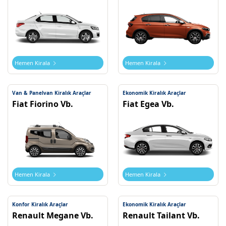
araçlarımız,
her
ihtiyaca
uygun
geniş
bir
Hemen Kirala
Hemen Kirala
yelpazede
sunuluyor.
Van & Panelvan Kiralık Araçlar
Ekonomik Kiralık Araçlar
Ekonomik
Fiat Fiorino Vb.
Fiat Egea Vb.
seçeneklerden
lüks
araçlara
kadar
farklı
kategorilerde
Hemen Kirala
Hemen Kirala
araçlarımız
mevcut.
Konfor Kiralık Araçlar
Ekonomik Kiralık Araçlar
Renault Megane Vb.
Renault Tailant Vb.