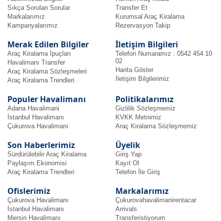
yelpazede
Sıkça Sorulan Sorular
Transfer Et
bilgiye
Markalarımız
Kurumsal Araç Kiralama
Kampanyalarımız
Rezervasyon Takip
ulaşabilirsiniz.
Merak Edilen Bilgiler
İletişim Bilgileri
Araç Kiralama İpuçları
Telefon Numaramız : 0542 454 10
02
Havalimanı Transfer
Harita Göster
Araç Kiralama Sözleşmeleri
İletişim Bilgilerimiz
Araç Kiralama Trendleri
Populer Havalimanı
Politikalarımız
Adana Havalimani
Gizlilik Sözleşmemiz
İstanbul Havalimanı
KVKK Metnimiz
Çukurova Havalimanı
Araç Kiralama Sözleşmemiz
Son Haberlerimiz
Üyelik
Sürdürülebilir Araç Kiralama
Giriş Yap
Paylaşım Ekonomisi
Kayıt Ol
Araç Kiralama Trendleri
Telefon İle Giriş
Ofislerimiz
Markalarımız
Çukurova Havalimanı
Çukurovahavalimanirentacar
İstanbul Havalimanı
Arrivals
Mersin Havalimanı
Transferistiyorum