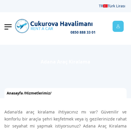
Müşteri Temsilcisi : 0850
7/24 Müşteri Temsilcisi : +90 542
TR
Türk Lirası
888 33 01
454 10 02
0850 888 33 01
Adana Araç Kiralama
Anasayfa /
Hizmetlerimiz
/
Adana'da araç kiralama ihtiyacınız mı var? Güvenilir ve
konforlu bir araçla şehri keşfetmek veya iş gezilerinizde rahat
bir seyahat mi yapmak istiyorsunuz? Adana Araç Kiralama