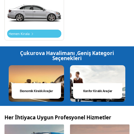
Hemen Kirala
Çukurova Havalimanı ,Geniş Kategori
Seçenekleri
Filomod’un
farklı
kategorilerdeki
araçlarıyla
Ekonomik Kiralık Araçlar
Konfor Kiralık Araçlar
her
yolculuğunuzu
unutulmaz
Her İhtiyaca Uygun Profesyonel Hizmetler
kılmayı
amaçlar.
Filomod