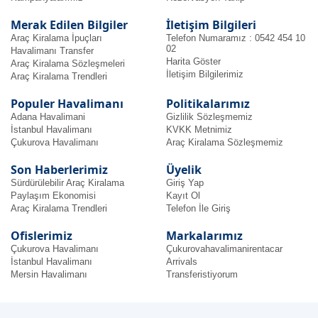
Merak Edilen Bilgiler
İletişim Bilgileri
Araç Kiralama İpuçları
Telefon Numaramız : 0542 454 10
02
Havalimanı Transfer
Harita Göster
Araç Kiralama Sözleşmeleri
İletişim Bilgilerimiz
Araç Kiralama Trendleri
Populer Havalimanı
Politikalarımız
Adana Havalimani
Gizlilik Sözleşmemiz
İstanbul Havalimanı
KVKK Metnimiz
Çukurova Havalimanı
Araç Kiralama Sözleşmemiz
Son Haberlerimiz
Üyelik
Sürdürülebilir Araç Kiralama
Giriş Yap
Paylaşım Ekonomisi
Kayıt Ol
Araç Kiralama Trendleri
Telefon İle Giriş
Ofislerimiz
Markalarımız
Çukurova Havalimanı
Çukurovahavalimanirentacar
İstanbul Havalimanı
Arrivals
Mersin Havalimanı
Transferistiyorum