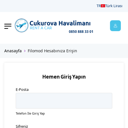
Müşteri Temsilcisi : 0850
7/24 Müşteri Temsilcisi : +90 542
TR
Türk Lirası
888 33 01
454 10 02
0850 888 33 01
Anasayfa
Filomod Hesabınıza Erişin
Hemen Giriş Yapın
E-Posta
Telefon İle Giriş Yap
Şifreniz