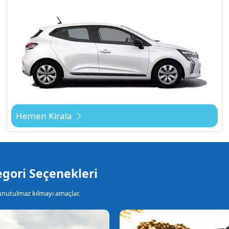
Hemen Kirala
gori Seçenekleri
 unutulmaz kılmayı amaçlar.