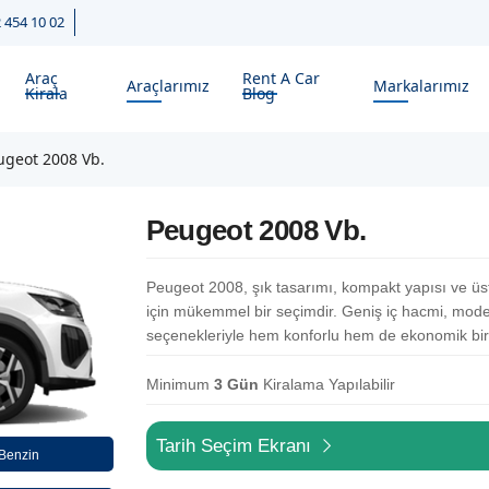
2 454 10 02
Araç
Rent A Car
Araçlarımız
Markalarımız
Kirala
Blog
ugeot 2008 Vb.
Peugeot 2008 Vb.
Peugeot 2008, şık tasarımı, kompakt yapısı ve üstü
için mükemmel bir seçimdir. Geniş iç hacmi, modern
seçenekleriyle hem konforlu hem de ekonomik bir a
Minimum
3 Gün
Kiralama Yapılabilir
Tarih Seçim Ekranı
 Benzin