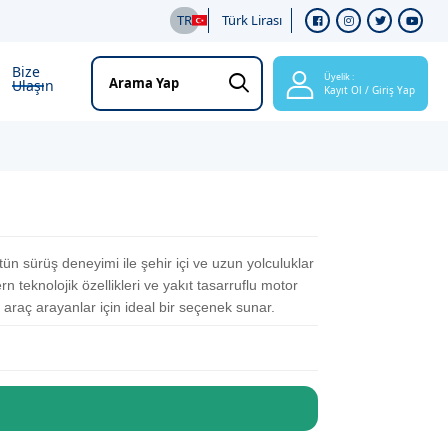
TR
Türk Lirası
Bize
Üyelik :
Ulaşın
Kayıt Ol / Giriş Yap
n sürüş deneyimi ile şehir içi ve uzun yolculuklar
 teknolojik özellikleri ve yakıt tasarruflu motor
raç arayanlar için ideal bir seçenek sunar.